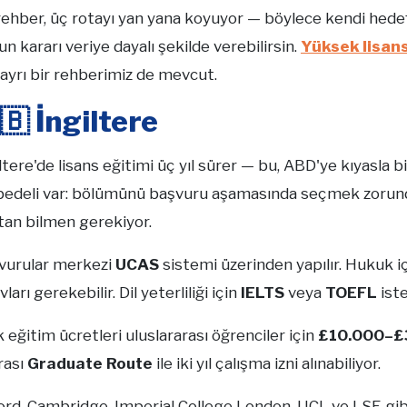
ehber, üç rotayı yan yana koyuyor — böylece kendi hedefl
n kararı veriye dayalı şekilde verebilirsin.
Yüksek lisans
 ayrı bir rehberimiz de mevcut.
🇧 İngiltere
ltere'de lisans eğitimi üç yıl sürer — bu, ABD'ye kıyasla 
 bedeli var: bölümünü başvuru aşamasında seçmek zorunda
tan bilmen gerekiyor.
vurular merkezi
UCAS
sistemi üzerinden yapılır. Hukuk i
vları gerekebilir. Dil yeterliliği için
IELTS
veya
TOEFL
iste
ık eğitim ücretleri uluslararası öğrenciler için
£10.000–£
rası
Graduate Route
ile iki yıl çalışma izni alınabiliyor.
ord, Cambridge, Imperial College London, UCL ve LSE gibi