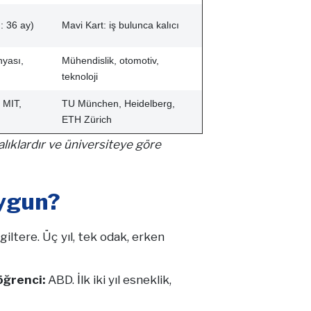
: 36 ay)
Mavi Kart: iş bulunca kalıcı
nyası,
Mühendislik, otomotiv,
teknoloji
 MIT,
TU München, Heidelberg,
ETH Zürich
lıklardır ve üniversiteye göre
Uygun?
giltere. Üç yıl, tek odak, erken
öğrenci:
ABD. İlk iki yıl esneklik,