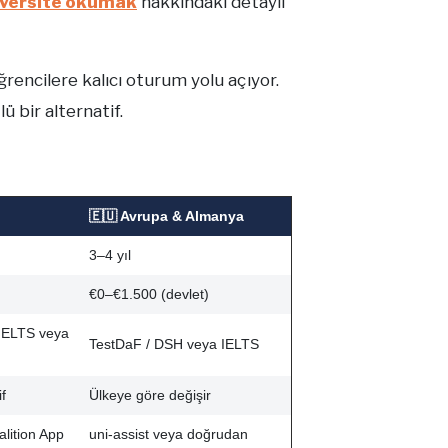
iversite okumak
hakkındaki detaylı
ğrencilere kalıcı oturum yolu açıyor.
 bir alternatif.
🇪🇺 Avrupa & Almanya
3–4 yıl
€0–€1.500 (devlet)
 IELTS veya
TestDaF / DSH veya IELTS
if
Ülkeye göre değişir
lition App
uni-assist veya doğrudan