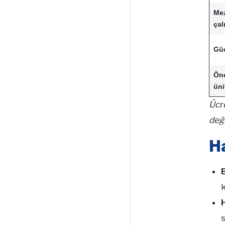
Mez
çal
Güç
Öne
üni
Ücre
deği
H
k