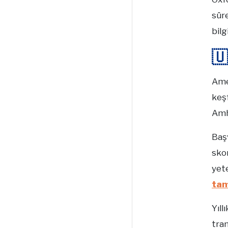
süre
bilg

Amer
keşf
Amh
Baş
skor
yete
ta
Yıll
tran