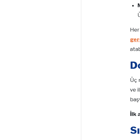
Ü
Her 
ger
atab
D
Üç 
ve i
başv
İlk
S