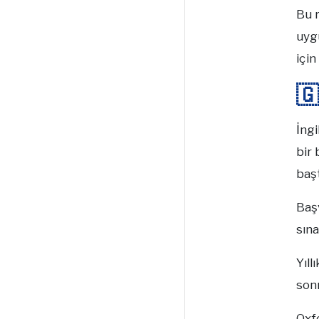
Bu r
uygu
için
🇬
İngi
bir
baş
Baş
sına
Yıll
son
Oxf