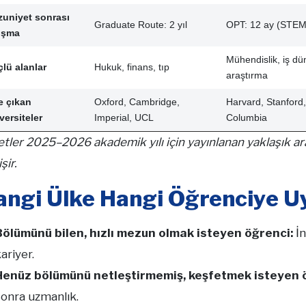
uniyet sonrası
Graduate Route: 2 yıl
OPT: 12 ay (STEM
ışma
Mühendislik, iş dü
lü alanlar
Hukuk, finans, tıp
araştırma
 çıkan
Oxford, Cambridge,
Harvard, Stanford,
versiteler
Imperial, UCL
Columbia
tler 2025–2026 akademik yılı için yayınlanan yaklaşık ara
şir.
angi Ülke Hangi Öğrenciye 
Bölümünü bilen, hızlı mezun olmak isteyen öğrenci:
İn
ariyer.
Henüz bölümünü netleştirmemiş, keşfetmek isteyen 
sonra uzmanlık.