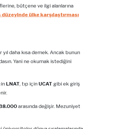
erine, bütçene ve ilgi alanlarına
 düzeyinde ülke karşılaştırması
bir yıl daha kısa demek. Ancak bunun
sın. Yani ne okumak istediğini
çin
LNAT
, tıp için
UCAT
gibi ek giriş
nir.
38.000
arasında değişir. Mezuniyet
 üniversiteler dünya sıralamalarında