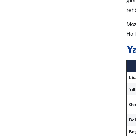
gibi
rehb
Mez
Holl
Y
Lis
Yıl
Ger
Böl
Baş