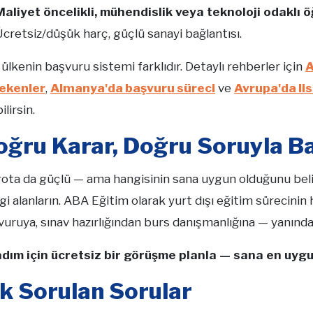
Maliyet öncelikli, mühendislik veya teknoloji odaklı ö
cretsiz/düşük harç, güçlü sanayi bağlantısı.
ülkenin başvuru sistemi farklıdır. Detaylı rehberler için
A
ekenler
,
Almanya'da başvuru süreci
ve
Avrupa'da lis
ilirsin.
oğru Karar, Doğru Soruyla Ba
rota da güçlü — ama hangisinin sana uygun olduğunu beli
lgi alanların. ABA Eğitim olarak yurt dışı eğitim sürecin
uruya, sınav hazırlığından burs danışmanlığına — yanında
 adım için ücretsiz bir görüşme planla — sana en uygun
ık Sorulan Sorular