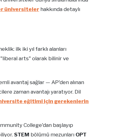
r üniversiteler
hakkında detaylı
ik: ilk iki yıl farklı alanları
iberal arts" olarak bilinir ve
emli avantaj sağlar — AP'den alınan
ilere zaman avantajı yaratıyor. Dil
iversite eğitimi için gerekenlerin
ommunity College'dan başlayıp
iliyor.
STEM
bölümü mezunları
OPT