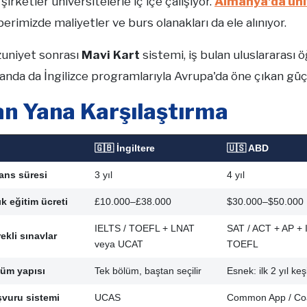
 şirketler üniversitelerle iç içe çalışıyor.
Almanya'da ün
erimizde maliyetler ve burs olanakları da ele alınıyor.
uniyet sonrası
Mavi Kart
sistemi, iş bulan uluslararası ö
anda da İngilizce programlarıyla Avrupa'da öne çıkan güçlü
an Yana Karşılaştırma
🇬🇧 İngiltere
🇺🇸 ABD
ans süresi
3 yıl
4 yıl
lık eğitim ücreti
£10.000–£38.000
$30.000–$50.000
IELTS / TOEFL + LNAT
SAT / ACT + AP +
ekli sınavlar
veya UCAT
TOEFL
üm yapısı
Tek bölüm, baştan seçilir
Esnek: ilk 2 yıl keş
vuru sistemi
UCAS
Common App / Coa