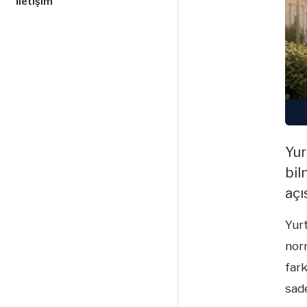
İletişim
Yur
bil
açı
Yur
norm
fark
sade