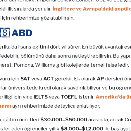
kli ilk sıralarda yer alır.
İngiltere ve Avrupa'daki popüle
i için rehberimize göz atabilirsin.
🇸 ABD
ika'da lisans eğitimi dört yıl sürer. En büyük avantajı esnekl
edebilir, bölümünü daha sonra netleştirebilirsin. Bu yapı "l
erst, Pomona, Williams gibi kolejlerde temel felsefedir.
vuru için
SAT
veya
ACT
gerekir. Ek olarak
AP
dersleri ön
lar üniversitede kredi olarak saydırılabiliyor ve bu öğrenc
rliliği için yine
IELTS
veya
TOEFL
istenir.
Amerika'da ün
mamı
ayrı rehberimizde detaylıca anlatılıyor.
ık eğitim ücretleri
$30.000–$50.000
arasında; ancak C
sfer eden öğrenciler yıllık
$8.000–$12.000
ile başlayab