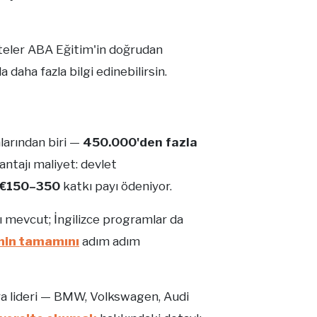
iteler ABA Eğitim'in doğrudan
 daha fazla bilgi edinebilirsin.
larından biri —
450.000'den fazla
antajı maliyet: devlet
€150–350
katkı payı ödeniyor.
ı mevcut; İngilizce programlar da
inin tamamını
adım adım
ya lideri — BMW, Volkswagen, Audi