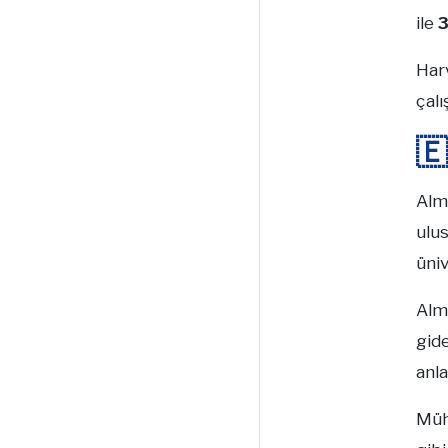
ile
3
Harv
çalı

Alm
ulus
üniv
Alm
gide
anla
Müh